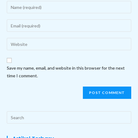
Enter
your
name
Enter
or
your
username
email
Enter
to
address
your
comment
to
website
comment
URL
Save my name, email, and website in this browser for the next
(optional)
time I comment.
Search
this
website