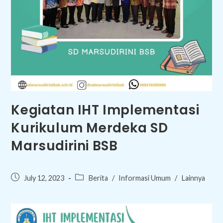
Kegiatan IHT Implementasi
Kurikulum Merdeka SD
Marsudirini BSB
Post
Post
July 12, 2023
Berita
/
Informasi Umum
/
Lainnya
published:
category: