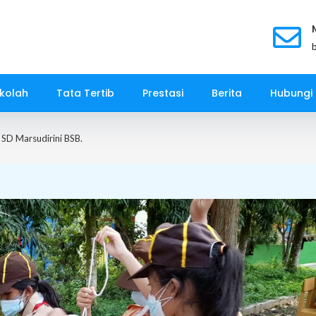
kolah
Tata Tertib
Prestasi
Berita
Hubungi
 SD Marsudirini BSB.