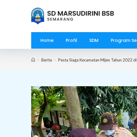
Skip
to
content
Home
Profil
SDM
Program Se
>
Berita
>
Pesta Siaga Kecamatan Mijen Tahun 2022 di