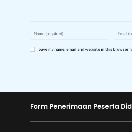
Enter
Enter
your
your
name
email
Save my name, email, and website in this browser f
or
address
username
to
to
comment
comment
Form Penerimaan Peserta Did