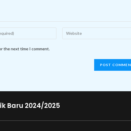
Enter
your
website
or the next time I comment.
URL
(optional)
ik Baru 2024/2025