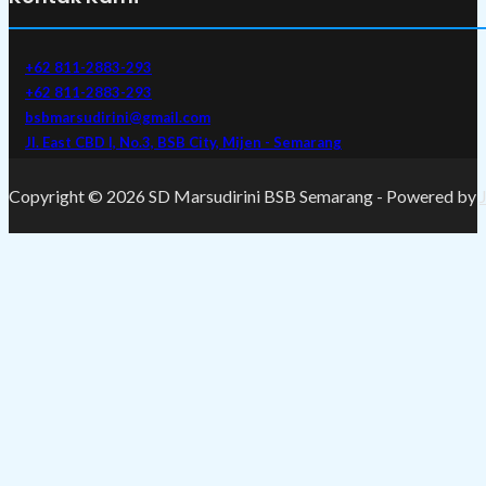
+62 811-2883-293
+62 811-2883-293
bsbmarsudirini@gmail.com
Jl. East CBD I, No.3, BSB City, Mijen - Semarang
Copyright © 2026 SD Marsudirini BSB Semarang - Powered by