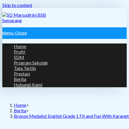
Skip to content
Menu
Close
Home
Profil
SDM
Program Sekolah
Tata Tertib
Prestasi
Berita
Hubungi Kami
Home
>
Berita
>
Bronze Medalist English Grade 1 Fit and Fun With Karangt