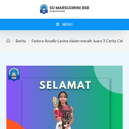
Skip
to
content
MENU
>
Berita
>
Fedora Anselly Lavina dalam meraih Juara 3 Cerita Cekak