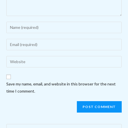
Enter
your
name
Enter
or
your
username
email
Enter
to
address
your
comment
to
website
comment
URL
Save my name, email, and website in this browser for the next
(optional)
time I comment.
Search