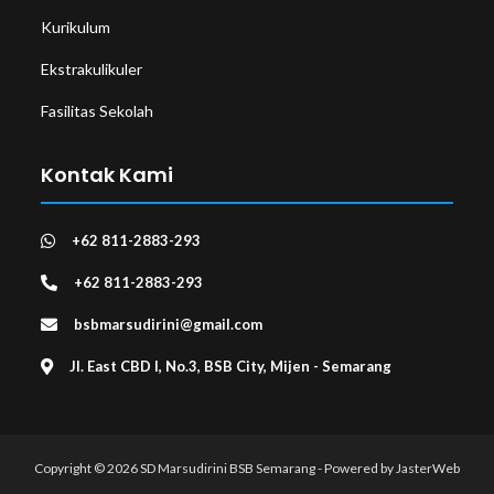
Kurikulum
Ekstrakulikuler
Fasilitas Sekolah
Kontak Kami
+62 811-2883-293
+62 811-2883-293
bsbmarsudirini@gmail.com
Jl. East CBD I, No.3, BSB City, Mijen - Semarang
Copyright © 2026 SD Marsudirini BSB Semarang - Powered by
JasterWeb