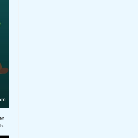
tan
h.