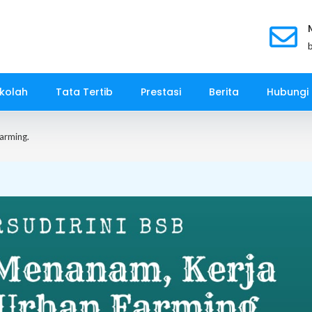
kolah
Tata Tertib
Prestasi
Berita
Hubungi
arming.