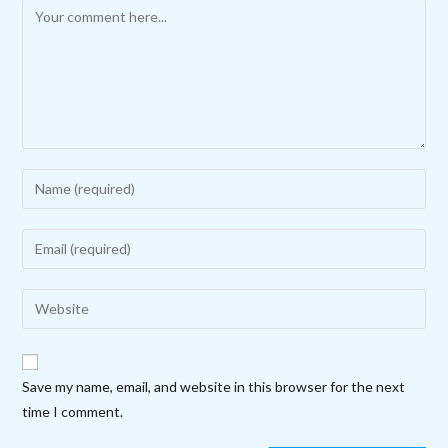
Comment
Enter
your
name
Enter
or
your
username
email
Enter
to
address
your
comment
to
website
comment
URL
Save my name, email, and website in this browser for the next
(optional)
time I comment.