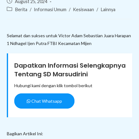
Post
August 25, 2024
published:
Post
Berita
/
Informasi Umum
/
Kesiswaan
/
Lainnya
category:
Selamat dan sukses untuk Victor Adam Sebastian Juara Harapan
1 Ndhagel Ijen Putra FTBI Kecamatan Mijen
Dapatkan Informasi Selengkapnya
Tentang SD Marsudirini
Hubungi kami dengan klik tombol berikut
Chat Whatsapp
Bagikan Artikel Ini: