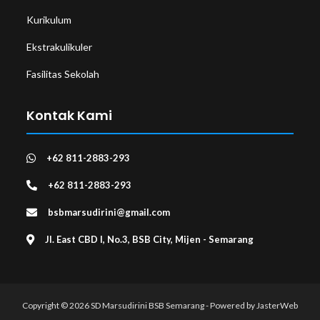
Kurikulum
Ekstrakulikuler
Fasilitas Sekolah
Kontak Kami
+62 811-2883-293
+62 811-2883-293
bsbmarsudirini@gmail.com
Jl. East CBD I, No.3, BSB City, Mijen - Semarang
Copyright © 2026 SD Marsudirini BSB Semarang - Powered by
JasterWeb