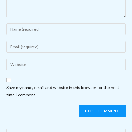
Enter
your
name
Enter
or
your
username
email
Enter
to
address
your
comment
to
website
comment
URL
Save my name, email, and website in this browser for the next
(optional)
time I comment.