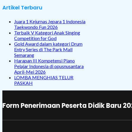
Artikel Terbaru
Juara 1 Kejurnas Jepara 1 Indonesia
Taekwondo Fun 2026
Terbaik V Kategori Anak Singing
Competition for God
Gold Award dalam kategori Drum
Entry Series di The Park Mall
Semarang
Harapan III Kompetensi Piano
Pelajar Indonesia di opusnusantara
April-Mei 2026
LOMBA MENGHIAS TELUR
PASKAH
Form Penerimaan Peserta Didik Baru 2