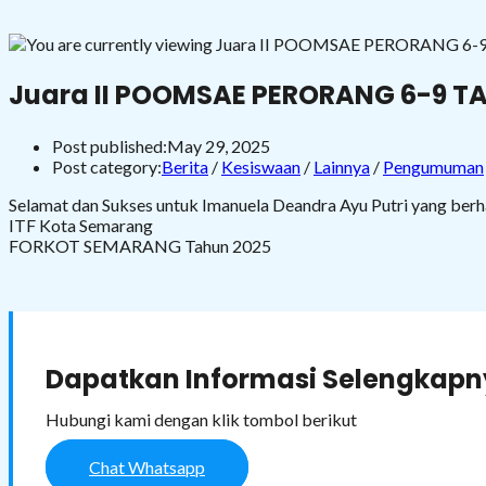
Juara II POOMSAE PERORANG 6-9 T
Post published:
May 29, 2025
Post category:
Berita
/
Kesiswaan
/
Lainnya
/
Pengumuman
Selamat dan Sukses untuk Imanuela Deandra Ayu Putri yang 
ITF Kota Semarang
FORKOT SEMARANG Tahun 2025
Dapatkan Informasi Selengkapny
Hubungi kami dengan klik tombol berikut
Chat Whatsapp