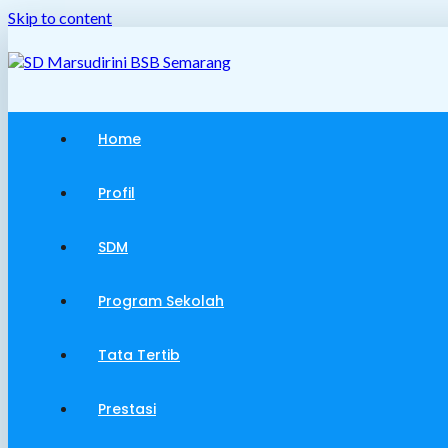
Skip to content
Home
Profil
SDM
Program Sekolah
Tata Tertib
Prestasi