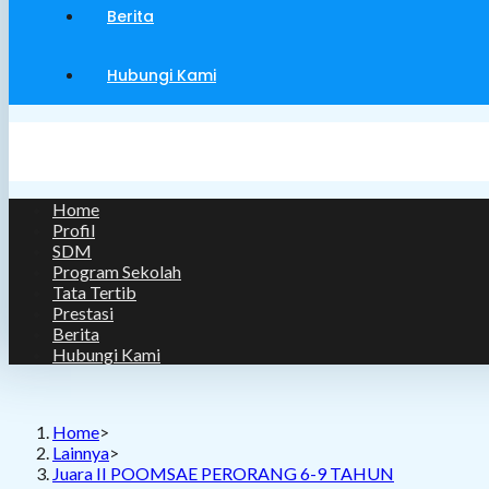
Berita
Hubungi Kami
Menu
Close
Home
Profil
SDM
Program Sekolah
Tata Tertib
Prestasi
Berita
Hubungi Kami
Home
>
Lainnya
>
Juara II POOMSAE PERORANG 6-9 TAHUN