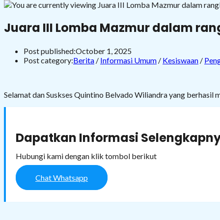
Juara III Lomba Mazmur dalam ran
Post published:
October 1, 2025
Post category:
Berita
/
Informasi Umum
/
Kesiswaan
/
Pen
Selamat dan Suskses Quintino Belvado Wiliandra yang berhasi
Dapatkan Informasi Selengkapny
Hubungi kami dengan klik tombol berikut
Chat Whatsapp