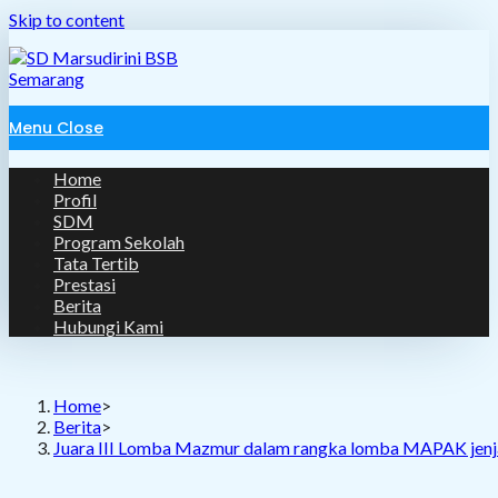
Skip to content
Menu
Close
Home
Profil
SDM
Program Sekolah
Tata Tertib
Prestasi
Berita
Hubungi Kami
Home
>
Berita
>
Juara III Lomba Mazmur dalam rangka lomba MAPAK jenj