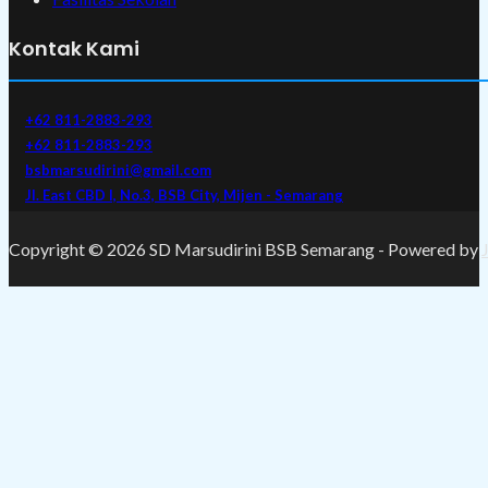
Kontak Kami
+62 811-2883-293
+62 811-2883-293
bsbmarsudirini@gmail.com
Jl. East CBD I, No.3, BSB City, Mijen - Semarang
Copyright © 2026 SD Marsudirini BSB Semarang - Powered by