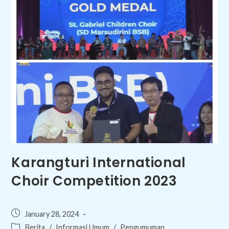
Karangturi International
Choir Competition 2023
Post
January 28, 2024
published:
Post
Berita
/
Informasi Umum
/
Pengumuman