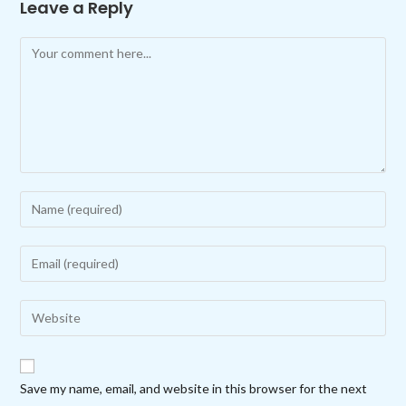
Leave a Reply
Comment
Enter
your
name
Enter
or
your
username
email
Enter
to
address
your
comment
to
website
comment
URL
Save my name, email, and website in this browser for the next
(optional)