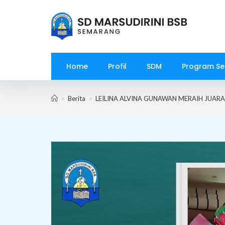
Skip
to
content
Home
Profil
SDM
Program Se
>
Berita
>
LEILINA ALVINA GUNAWAN MERAIH JUAR