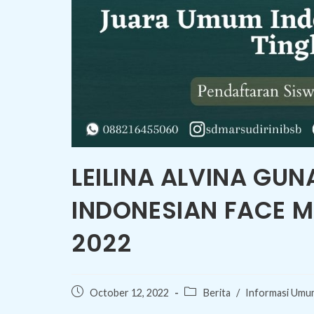
LEILINA ALVINA G
INDONESIAN FACE M
2022
Post
Post
October 12, 2022
Berita
/
Informasi Umu
published:
category: