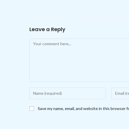
Leave a Reply
Comment
Enter
Enter
your
your
name
email
Save my name, email, and website in this browser f
or
address
username
to
to
comment