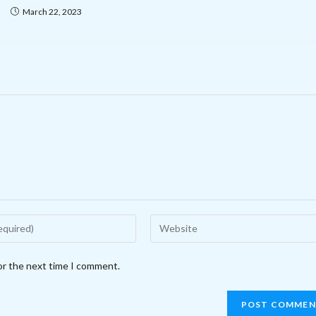
March 22, 2023
Enter
your
website
or the next time I comment.
URL
(optional)