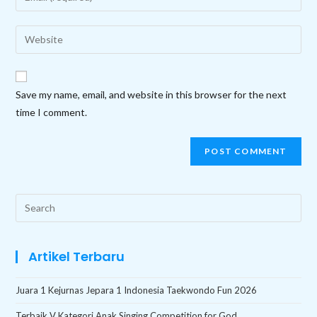
or
your
username
email
Enter
to
address
your
comment
to
website
comment
URL
Save my name, email, and website in this browser for the next
(optional)
time I comment.
Search
this
website
Artikel Terbaru
Juara 1 Kejurnas Jepara 1 Indonesia Taekwondo Fun 2026
Terbaik V Kategori Anak Singing Competition for God