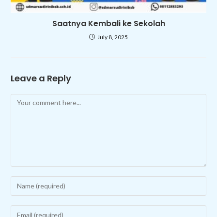
Saatnya Kembali ke Sekolah
July 8, 2025
Leave a Reply
Comment
Enter
your
name
Enter