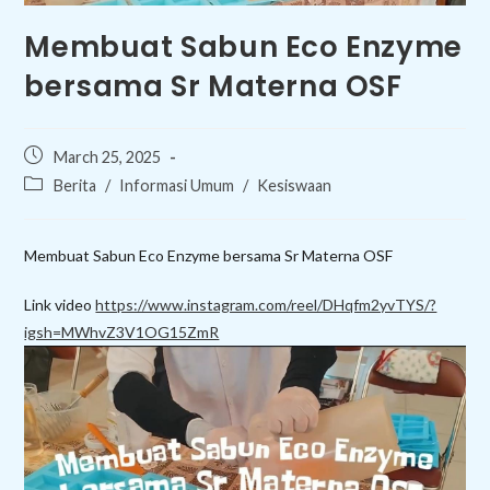
Membuat Sabun Eco Enzyme
bersama Sr Materna OSF
Post
March 25, 2025
published:
Post
Berita
/
Informasi Umum
/
Kesiswaan
category:
Membuat Sabun Eco Enzyme bersama Sr Materna OSF
Link video
https://www.instagram.com/reel/DHqfm2yvTYS/?
igsh=MWhvZ3V1OG15ZmR