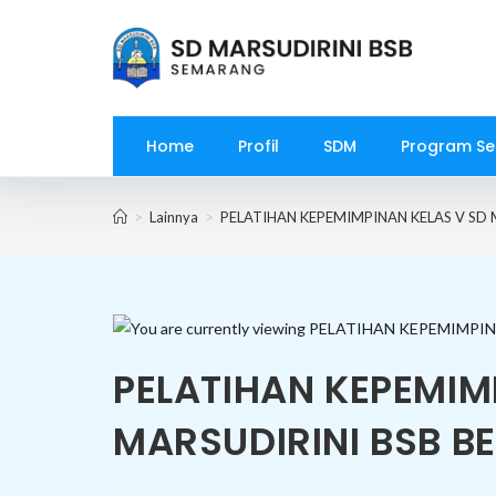
Skip
to
content
Home
Profil
SDM
Program Se
>
Lainnya
>
PELATIHAN KEPEMIMPINAN KELAS V SD 
PELATIHAN KEPEMIM
MARSUDIRINI BSB B