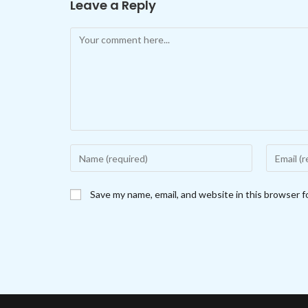
Leave a Reply
Comment
Enter
Enter
your
your
name
email
Save my name, email, and website in this browser f
or
address
username
to
to
comment
comment