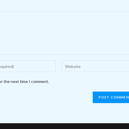
Enter
your
website
or the next time I comment.
URL
(optional)