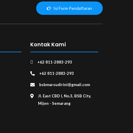
Isi Form Pendaftaran
Kontak Kami
+62 811-2883-293
+62 811-2883-293
bsbmarsudirini@gmail.com
Jl. East CBD I, No.3, BSB City,
Mijen - Semarang