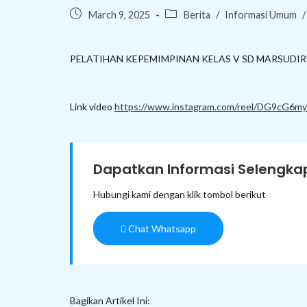
Post
Post
March 9, 2025
Berita
/
Informasi Umum
/
published:
category:
PELATIHAN KEPEMIMPINAN KELAS V SD MARSUDIRI
Link video
https://www.instagram.com/reel/DG9cG6
Dapatkan Informasi Selengkap
Hubungi kami dengan klik tombol berikut
Chat Whatsapp
Bagikan Artikel Ini: