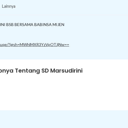
Lainnya
NI BSB BERSAMA BABINSA MIJEN
myuqe/?igsh=MWhlMXR3YzVpOTJjNw==
nya Tentang SD Marsudirini