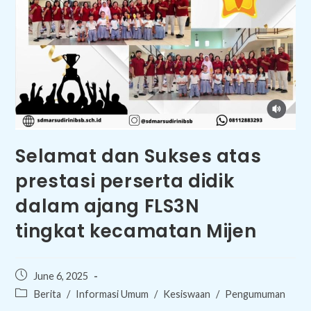
Selamat dan Sukses atas
prestasi perserta didik
dalam ajang FLS3N
tingkat kecamatan Mijen
Post
June 6, 2025
published:
Post
Berita
/
Informasi Umum
/
Kesiswaan
/
Pengumuman
category: