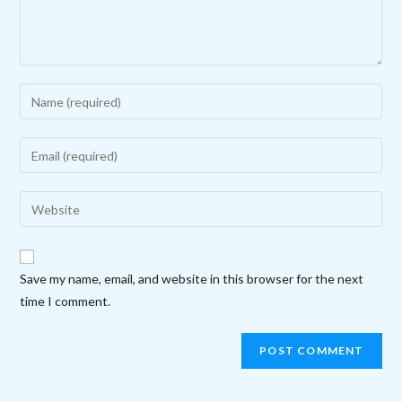
Enter
your
name
Enter
or
your
username
email
Enter
to
address
your
comment
to
website
comment
URL
Save my name, email, and website in this browser for the next
(optional)
time I comment.