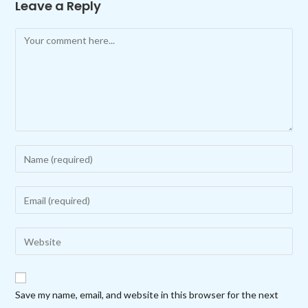
Leave a Reply
Comment
Enter
your
name
Enter
or
your
username
email
Enter
to
address
your
comment
to
website
comment
URL
Save my name, email, and website in this browser for the next
(optional)