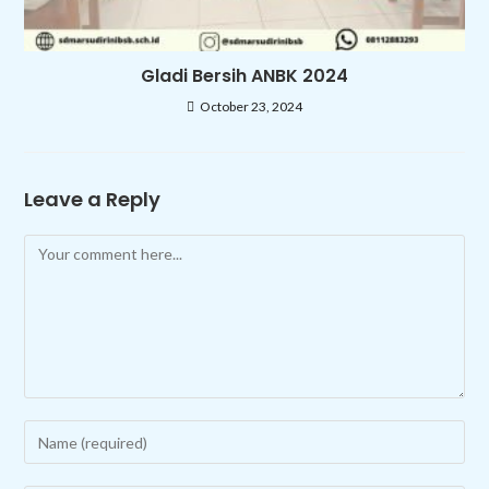
Gladi Bersih ANBK 2024
October 23, 2024
Leave a Reply
Comment
Enter
your
name