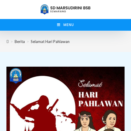
Skip
to
content
MENU
>
Berita
>
Selamat Hari Pahlawan