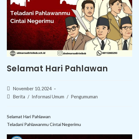
Selamat Hari Pahlawan
Post
November 10, 2024
published:
Post
Berita
/
Informasi Umum
/
Pengumuman
category:
Selamat Hari Pahlawan
Teladani Pahlawanmu Cintai Negerimu