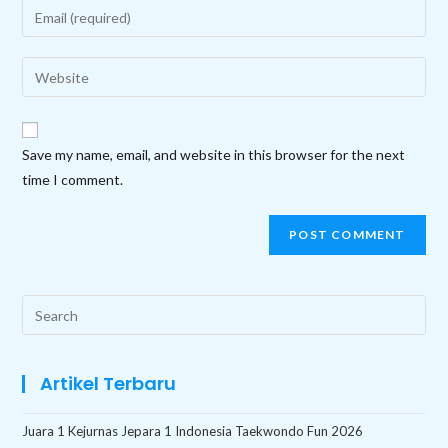
Enter
or
your
username
email
Enter
to
address
your
comment
to
website
comment
URL
Save my name, email, and website in this browser for the next
(optional)
time I comment.
Search
this
website
Artikel Terbaru
Juara 1 Kejurnas Jepara 1 Indonesia Taekwondo Fun 2026