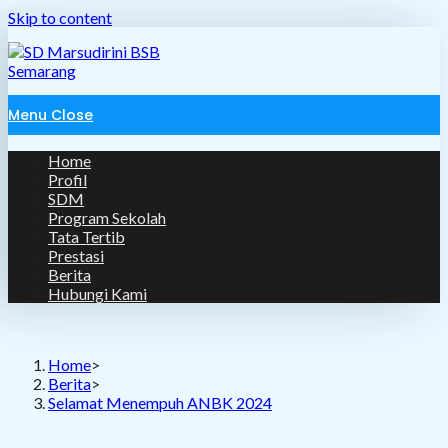
Skip to content
Menu
Close
Home
Profil
SDM
Program Sekolah
Tata Tertib
Prestasi
Berita
Hubungi Kami
Home
>
Berita
>
Selamat Menempuh ANBK 2024