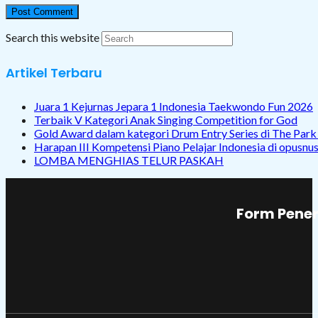
Search this website
Artikel Terbaru
Juara 1 Kejurnas Jepara 1 Indonesia Taekwondo Fun 2026
Terbaik V Kategori Anak Singing Competition for God
Gold Award dalam kategori Drum Entry Series di The Par
Harapan III Kompetensi Piano Pelajar Indonesia di opusnu
LOMBA MENGHIAS TELUR PASKAH
Form Pener