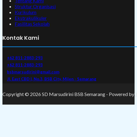
Tentang Kami
Struktur Organisasi
Kurikulum
Ekstrakulikuler
Fasilitas Sekolah
Kontak Kami
+62 811-2883-293
+62 811-2883-293
bsbmarsudirini@gmail.com
Jl. East CBD I, No.3, BSB City, Mijen - Semarang
Copyright © 2026 SD Marsudirini BSB Semarang - Powered by