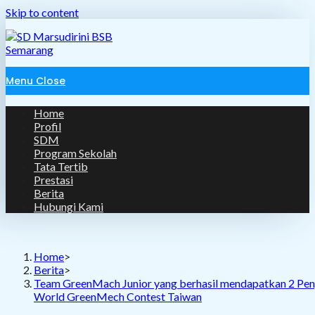
Skip to content
Menu
Close
Home
Profil
SDM
Program Sekolah
Tata Tertib
Prestasi
Berita
Hubungi Kami
Home
>
Berita
>
Team GreenMach Junior yang berhasil mendapatkan 2 Pe
World GreenMech Contest Taiwan