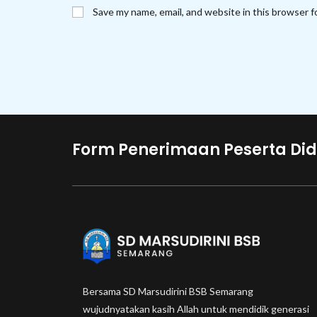
name
email
Save my name, email, and website in this browser f
or
address
username
to
to
comment
comment
Form Penerimaan Peserta Did
Bersama SD Marsudirini BSB Semarang
wujudnyatakan kasih Allah untuk mendidik generasi