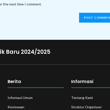
website
or the next time I comment.
URL
(optional)
ik Baru 2024/2025
Berita
Informasi
Informasi Umum
Tentang Kami
Kesiswaan
Struktur Organisasi