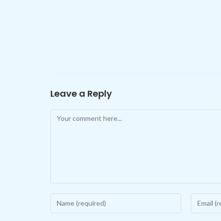
Leave a Reply
Comment
Enter
Enter
your
your