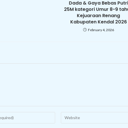
Dada & Gaya Bebas Putr
25M kategori Umur 8-9 tah
Kejuaraan Renang
Kabupaten Kendal 2026
February 4, 2026
Enter
your