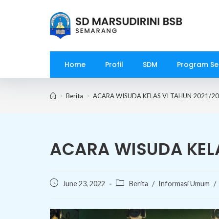
Skip
to
content
Home
Profil
SDM
Program Se
>
Berita
>
ACARA WISUDA KELAS VI TAHUN 2021/2
ACARA WISUDA KELA
Post
Post
June 23, 2022
Berita
/
Informasi Umum
/
published:
category: