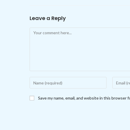
Leave a Reply
Comment
Enter
Enter
your
your
name
email
Save my name, email, and website in this browser f
or
address
username
to
to
comment
comment