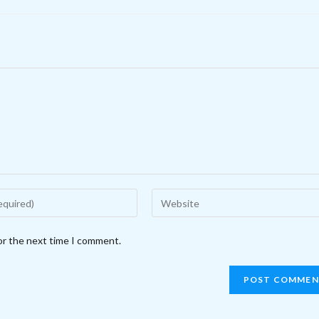
Enter
your
website
or the next time I comment.
URL
(optional)