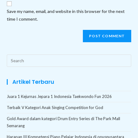
website
comment
URL
Save my name, email, and website in this browser for the next
(optional)
time I comment.
Search
this
website
Artikel Terbaru
Juara 1 Kejurnas Jepara 1 Indonesia Taekwondo Fun 2026
Terbaik V Kategori Anak Singing Competition for God
Gold Award dalam kategori Drum Entry Series di The Park Mall
Semarang
Harapan III Kompetensi Piano Pelajar Indonesia di opusnusantara