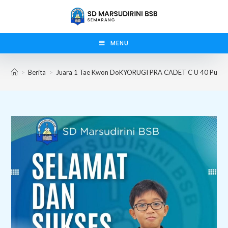
Skip
to
content
MENU
>
Berita
>
Juara 1 Tae Kwon DoKYORUGI PRA CADET C U 40 Putra