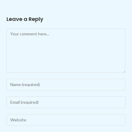
Leave a Reply
Comment
Enter
your
name
Enter
or
your
username
email
Enter
to
address
your
comment
to