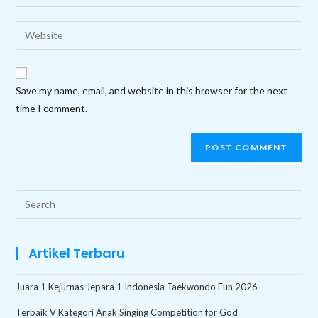
your
username
email
Enter
to
address
your
comment
to
website
comment
URL
Save my name, email, and website in this browser for the next
(optional)
time I comment.
Search
this
website
Artikel Terbaru
Juara 1 Kejurnas Jepara 1 Indonesia Taekwondo Fun 2026
Terbaik V Kategori Anak Singing Competition for God