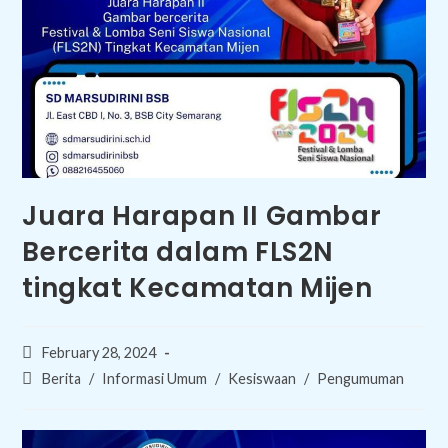
Juara Harapan II Gambar
Bercerita dalam FLS2N
tingkat Kecamatan Mijen
Post
February 28, 2024
published:
Post
Berita
/
Informasi Umum
/
Kesiswaan
/
Pengumuman
category: