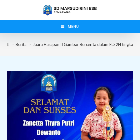
Skip
to
content
MENU
>
Berita
>
Juara Harapan II Gambar Bercerita dalam FLS2N tingkat K