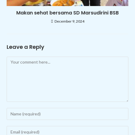
Makan sehat bersama SD Marsudirini BSB
December 9, 2024
Leave a Reply
Comment
Enter
your
name
Enter
or