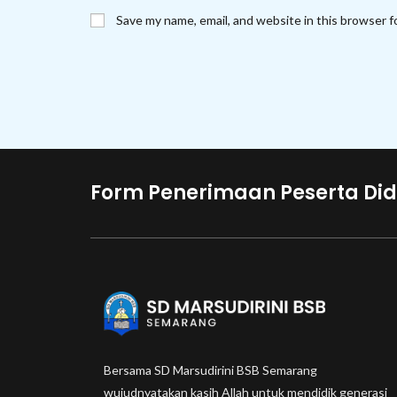
name
email
Save my name, email, and website in this browser f
or
address
username
to
to
comment
comment
Form Penerimaan Peserta Did
Bersama SD Marsudirini BSB Semarang
wujudnyatakan kasih Allah untuk mendidik generasi