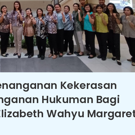
enanganan Kekerasan
anganan Hukuman Bagi
Elizabeth Wahyu Margare