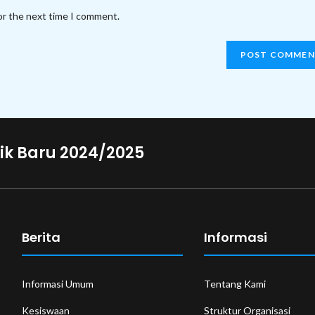
website
or the next time I comment.
URL
(optional)
ik Baru 2024/2025
Berita
Informasi
Informasi Umum
Tentang Kami
Kesiswaan
Struktur Organisasi