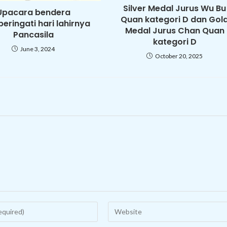
Silver Medal Jurus Wu Bu
Upacara bendera
Quan kategori D dan Gol
ringati hari lahirnya
Medal Jurus Chan Quan
Pancasila
kategori D
June 3, 2024
October 20, 2025
Enter
your