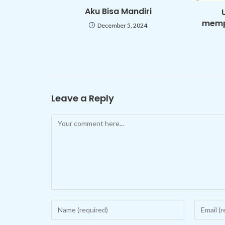
Aku Bisa Mandiri
mempe
December 5, 2024
Leave a Reply
Comment
Enter
Enter
your
your