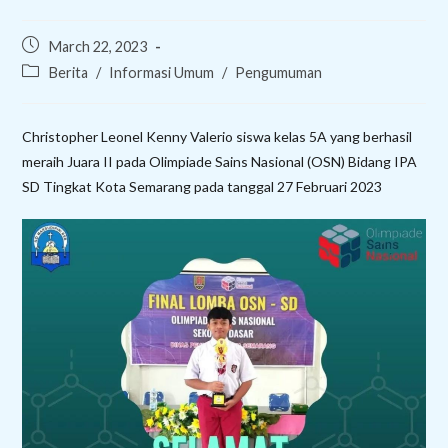
Post
March 22, 2023
published:
Post
Berita
/
Informasi Umum
/
Pengumuman
category:
Christopher Leonel Kenny Valerio siswa kelas 5A yang berhasil
meraih Juara II pada Olimpiade Sains Nasional (OSN) Bidang IPA
SD Tingkat Kota Semarang pada tanggal 27 Februari 2023