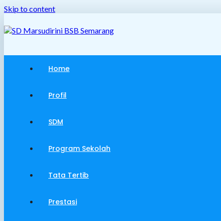
Skip to content
Home
Profil
SDM
Program Sekolah
Tata Tertib
Prestasi