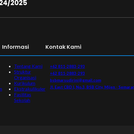
024/2025
Informasi
Kontak Kami
Tentang Kami
+62 811-2883-293
Struktur
+62 811-2883-293
Organisasi
bsbmarsudirini@gmail.com
Kurikulum
Jl. East CBD I, No.3, BSB City, Mijen - Semara
n
Ekstrakulikuler
Fasilitas
Sekolah