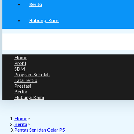
Berita
Hubungi Kami
Menu
Close
Home
Profil
SDM
Program Sekolah
Tata Tertib
Prestasi
Berita
Hubungi Kami
Home
>
Berita
>
Pentas Seni dan Gelar P5