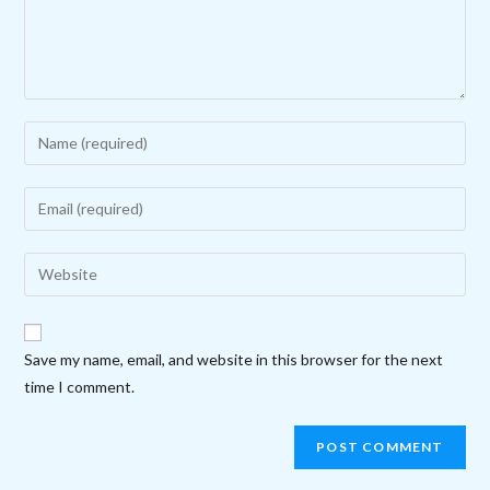
Enter
your
name
Enter
or
your
username
email
Enter
to
address
your
comment
to
website
comment
URL
Save my name, email, and website in this browser for the next
(optional)
time I comment.